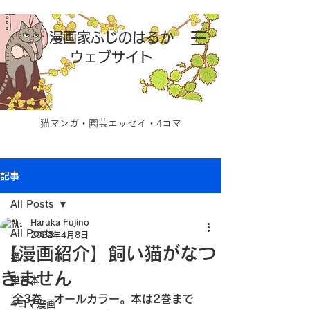
漫画家ふじのはるか
ウェブサイト
猫マンガ・園芸エッセイ・4コマ
記事
All Posts
Haruka Fujino
All Posts
2022年4月8日
【漫画紹介】飼い猫がなつ
猫
きません
単行本
全3巻。オールカラー。本は2巻まで
4コマ漫画