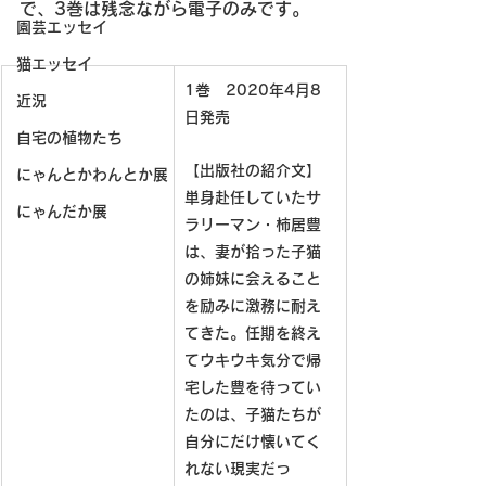
で、3巻は残念ながら電子のみです。
園芸エッセイ
猫エッセイ
1巻　2020年4月8
近況
日発売
自宅の植物たち
【出版社の紹介文】
にゃんとかわんとか展
単身赴任していたサ
にゃんだか展
ラリーマン・柿居豊
は、妻が拾った子猫
の姉妹に会えること
を励みに激務に耐え
てきた。任期を終え
てウキウキ気分で帰
宅した豊を待ってい
たのは、子猫たちが
自分にだけ懐いてく
れない現実だっ