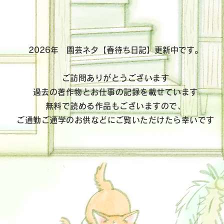
​2026年 園芸ネタ【春待ち日記】更新中です。
ご訪問ありがとうございます
​
過去の著作物とお仕事の記録を載せています
無料で読める作品もございますので、
ご通勤ご通学のお供などに
ご覧いただけたら幸いです